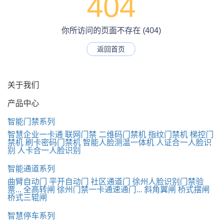
404
你所访问的页面不存在 (404)
返回首页
关于我们
产品中心
智能门禁系列
智慧企业一卡通
联网门禁
二维码门禁机
指纹门禁机
梯控门
禁机
刷卡密码门禁机
智能人脸测温一体机
人证合一人脸识
别
人卡合一人脸识别
智能通道系列
曲臂自动门
平开自动门
社区通道门
徐州人脸识别门禁验
票...
全高转闸
徐州门禁一卡通速通门...
斜角翼闸
桥式摆闸
桥式三辊闸
智慧停车系列