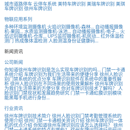
城市道路停车
云停车系统
美特车牌识别
美瑞车牌识别
美琪
车牌识别
徐州车牌识别
物联应用系列
多种环境监测摄像机
火焰识别摄像机-森林...
自动播报摄像
机-果园...
水质监测摄像机-泳池...
自动播报摄像机-电子...
火
焰识别摄像机-仓库...
UPS监控摄像机-机房动...
红外体温检
测门
热成像体温检测
人脸测温身份证健康码...
新闻资讯
公司新闻
你知道徐州车牌识别是怎么实现车牌识别的吗...
门禁一卡通
系统介绍
车牌识别为我们生活带来的便捷分享
徐州人脸识
别门禁系统的优点分享
车牌识别软件在系统中的重要性解
析
徐州人脸识别在不同场景的使用效果解析
徐州车牌识别
为我们生活带来的方便分享
你对车牌识别技术了解吗？
人
脸识别门禁现状和发展趋势研究
门禁一卡通虹膜识别模块
能黑莓手机进行身份...
行业资讯
徐州车牌识别技术简介
徐州人脸识别门禁考勤管理系统的
使用介绍
徐州门禁一卡通相关资讯介绍
徐州车牌识别一体
机的优点介绍
你知道徐州车牌识别应该怎么选择吗？
徐州
门禁一卡通系统的特点有哪些？
徐州车牌识别进行号码识